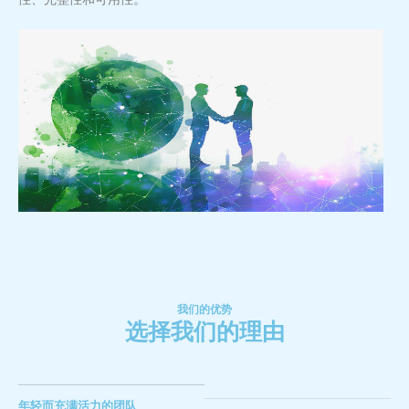
我们的优势
选择我们的理由
年轻而充满活力的团队