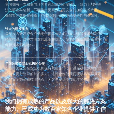
我司拥有⼀⽀由业内顶尖专家组成的研发团队，致⼒于加密算
法的研发与创新。不断推出更高效、更安全的加密技术产品，
确保客户数据在传输、存储和使⽤过程中的安全性与保密性。
强⼤的研发实⼒
每年投入研发资⾦不低于年度总收入的15%，确保技术创新的
持续推进。这种对研发的重视和投入，使我们在信息加密领域
保持技术领先地位
与国际知名安全机构的合作
长期与国际知名安全机构保持紧密合作，引进先进技术和管理
经验，提升公司的技术实⼒。这种合作使我们能够迅速掌握最
新的安全趋势和技术动态，为客户提供更加优质的信息安全解
决⽅案
我们拥有成熟的产品以及强大的解决方案
能力。已成功为数百家知名企业提供了信